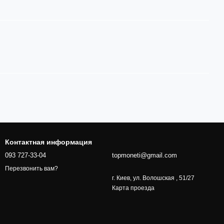
Контактная информация
093 727-33-04
topmoneti@gmail.com
Перезвонить вам?
г. Киев, ул. Волошская , 51/27
Карта проезда