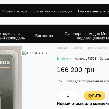
Обмен и возврат
Контактная информация
Пользовательское 
и зодиака и
Сувенирные медал Моне
Банкноты
ый календарь
недрагоценных м
Главная
Слитки
Золотые слитки
В наличии
Артикул: 73558
Остав
166 200 грн
Войти
для отображения накопи
%
Купить
Новый отзыв или коммен