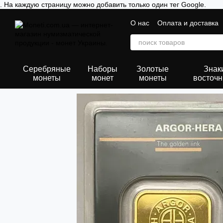
. На каждую страницу можно добавить только один тег Google.
Перейти к основному контенту
О нас
Оплата и доставка
Серебряные
Наборы
Золотые
Знак
монеты
монет
монеты
восточн