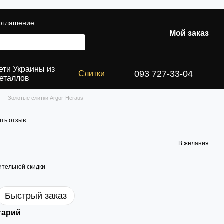
соглашение
Мой заказ
ти Украины из
093 727-33-04
Слитки
еталлов
Золотые слитки Argor-Heraus
ить отзыв
В желания
тельной скидки
Быстрый заказ
тарий