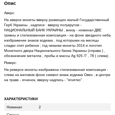
Опис
Аверс:
На аверсе монеты вверху размещен малый Государственный
Герб Украины , надписи : вверху полукругом -
НАЦИОНАЛЬНЫЙ БАНК УКРАИНЫ , внизу - номинал ДВЕ
гривны и стилизованная композиция - на фоне звездного неба
изображение знаков зодиака , под которыми на месяцы
сладко спит ребенок ; год чеканки монеты 2014 и логотип
Монетного двора Национального банка Украины (справа ) ,
обозначение металла , пробы и массы Ag 925 /7 , 78 ( слева) .
Реверс:
На реверсе монеты изображена стилизованная композиция -
слева на матовом фоне символ знака зодиака Овен , в центре
на траве - ягненок, вверху надпись - "ягнятко" .
ХАРАКТЕРИСТИКИ
Номинал
2
Страна -