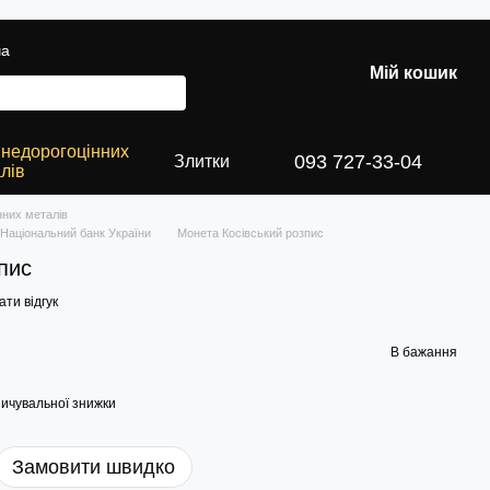
ча
Мій кошик
 недорогоцінних
093 727-33-04
Злитки
лів
нних металів
 Національний банк України
Монета Косівський розпис
пис
ти відгук
В бажання
ичувальної знижки
Замовити швидко