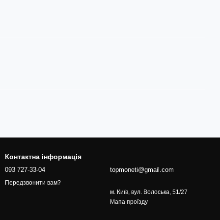
Контактна інформація
093 727-33-04
topmoneti@gmail.com
Передзвонити вам?
м. Київ, вул. Волоська, 51/27
Мапа проїзду