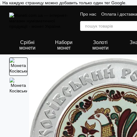
. На каждую страницу можно добавить только один тег Google.
Перейти до основного контенту
Про нас
Оплата і доставк
Срібні
Набори
Золоті
Зна
монети
монет
монети