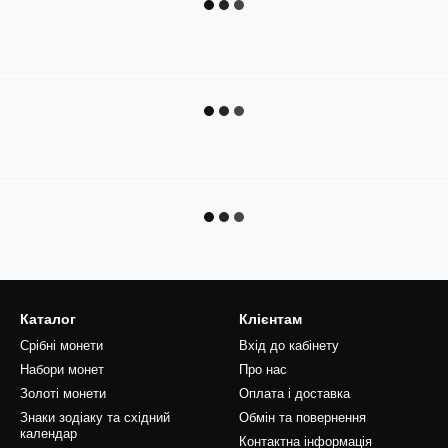
Каталог
Клієнтам
Срібні монети
Вхід до кабінету
Набори монет
Про нас
Золоті монети
Оплата і доставка
Знаки зодіаку та східний
Обмін та повернення
календар
Контактна інформація