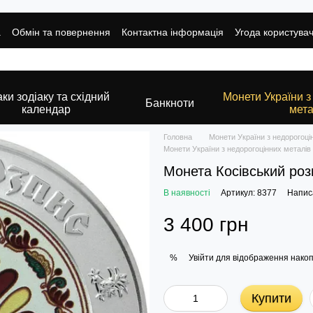
а
Обмін та повернення
Контактна інформація
Угода користува
ки зодіаку та східний
Монети України з
Банкноти
календар
мета
Головна
Монети України з недорогоці
Монети України з недорогоцінних металів
Монета Косівський роз
В наявності
Артикул: 8377
Написа
3 400 грн
Увійти
для відображення накоп
%
Купити